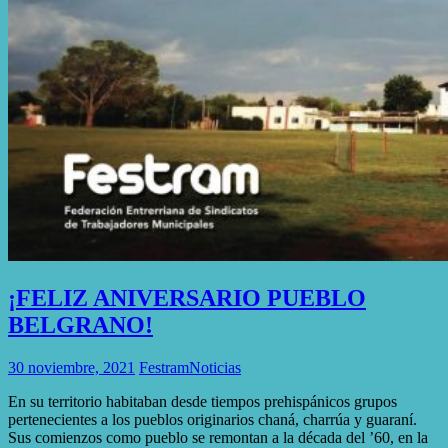
¡FELIZ ANIVERSARIO PUEBLO
BELGRANO!
30 noviembre, 2021
Festram
Noticias
En su territorio habitaban desde tiempos prehispánicos grupos
pertenecientes a los pueblos originarios chaná, charrúa y guaraní.
Sus comienzos como pueblo se remontan a la década del ’60, en la