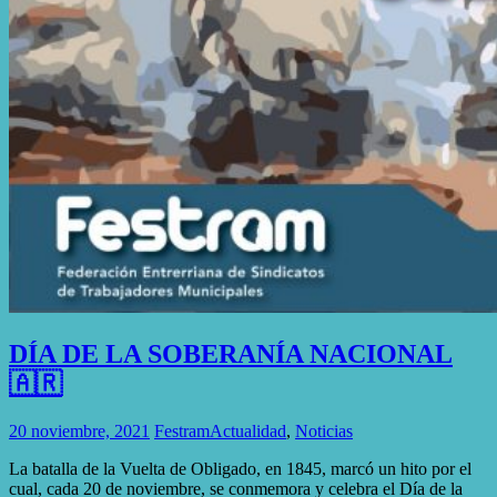
DÍA DE LA SOBERANÍA NACIONAL
🇦🇷
20 noviembre, 2021
Festram
Actualidad
,
Noticias
La batalla de la Vuelta de Obligado, en 1845, marcó un hito por el
cual, cada 20 de noviembre, se conmemora y celebra el Día de la