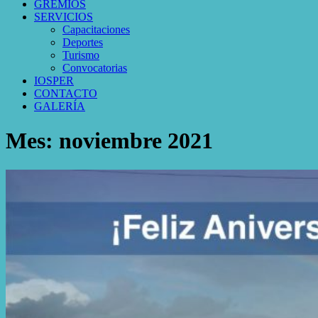
GREMIOS
SERVICIOS
Capacitaciones
Deportes
Turismo
Convocatorias
IOSPER
CONTACTO
GALERÍA
Mes:
noviembre 2021