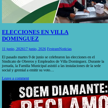
ELECCIONES EN VILLA
DOMINGUEZ
11 junio, 2026
17 junio, 2026
Festram
Noticias
El pasado martes 9 de junio se celebraron las elecciones en el
Sindicato de Obreros y Empleados de Villa Dominguez. Durante la
jornada, la Familia Municipal asistió a las instalaciones de la sede
social y gremial a emitir su voto…
Leave a comment