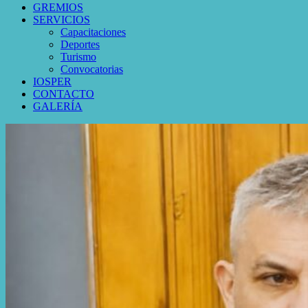
GREMIOS
SERVICIOS
Capacitaciones
Deportes
Turismo
Convocatorias
IOSPER
CONTACTO
GALERÍA