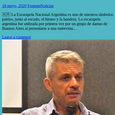
18 mayo, 2020
Festram
Noticias
🇦🇷 La Escarapela Nacional Argentina es uno de nuestros símbolos
patrios, junto al escudo, el himno y la bandera. La escarapela
argentina fue utilizada por primera vez por un grupo de damas de
Buenos Aires al presentarse a una entrevista…
Leave a comment