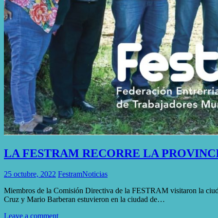
LA FESTRAM RECORRE LA PROVINC
25 octubre, 2022
Festram
Noticias
Miembros de la Comisión Directiva de la FESTRAM visitaron la ciu
Cruz y Mario Barberan estuvieron en la ciudad de…
Leave a comment