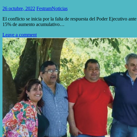
26 octubre, 2022
Festram
Noticias
El conflicto se inicia por la falta de respuesta del Poder Ejecutivo an
15% de aumento acumulativo…
Leave a comment