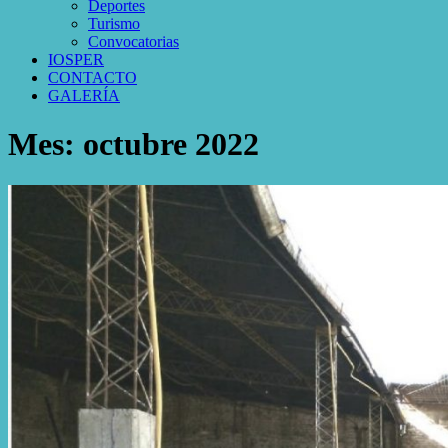
Deportes
Turismo
Convocatorias
IOSPER
CONTACTO
GALERÍA
Mes:
octubre 2022