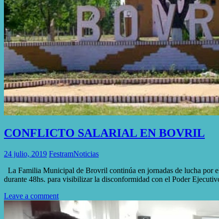
CONFLICTO SALARIAL EN BOVRIL
24 julio, 2019
Festram
Noticias
La Familia Municipal de Brovril continúa en jornadas de lucha por el
durante 48hs. para visibilizar la disconformidad con el Poder Ejecut
Leave a comment