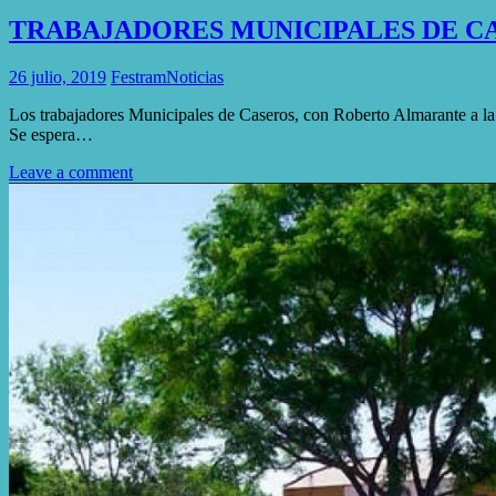
TRABAJADORES MUNICIPALES DE C
26 julio, 2019
Festram
Noticias
Los trabajadores Municipales de Caseros, con Roberto Almarante a l
Se espera…
Leave a comment