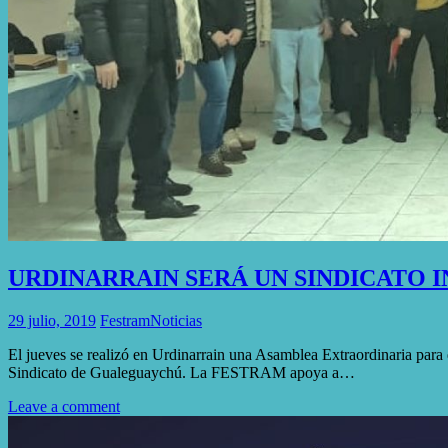
URDINARRAIN SERÁ UN SINDICATO 
29 julio, 2019
Festram
Noticias
El jueves se realizó en Urdinarrain una Asamblea Extraordinaria para 
Sindicato de Gualeguaychú. La FESTRAM apoya a…
Leave a comment