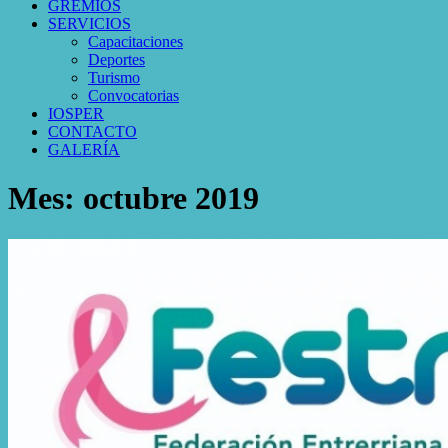
GREMIOS
SERVICIOS
Capacitaciones
Deportes
Turismo
Convocatorias
IOSPER
CONTACTO
GALERÍA
Mes:
octubre 2019