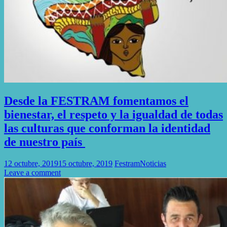
Desde la FESTRAM fomentamos el
bienestar, el respeto y la igualdad de todas
las culturas que conforman la identidad
de nuestro país ‍
12 octubre, 2019
15 octubre, 2019
Festram
Noticias
Leave a comment