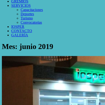
GREMIOS
SERVICIOS
Capacitaciones
Deportes
Turismo
Convocatorias
IOSPER
CONTACTO
GALERÍA
Mes:
junio 2019