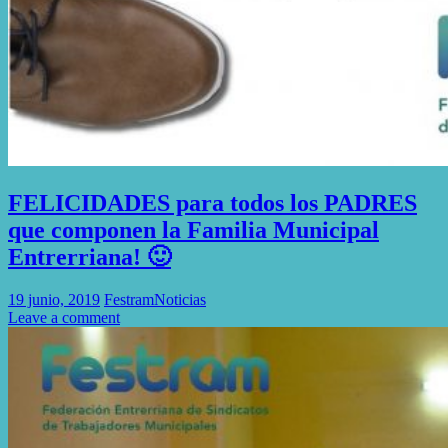
FELICIDADES para todos los PADRES
que componen la Familia Municipal
Entrerriana! 🙂
19 junio, 2019
Festram
Noticias
Leave a comment