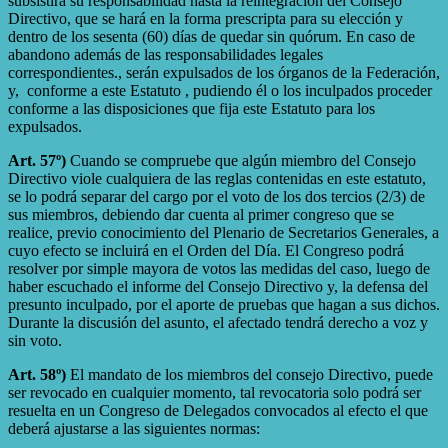
subsistirá su responsabilidad hasta la reintegración del Consejo
Directivo, que se hará en la forma prescripta para su elección y
dentro de los sesenta (60) días de quedar sin quórum. En caso de
abandono además de las responsabilidades legales
correspondientes., serán expulsados de los órganos de la Federación,
y, conforme a este Estatuto , pudiendo él o los inculpados proceder
conforme a las disposiciones que fija este Estatuto para los
expulsados.
Art. 57º)
Cuando se compruebe que algún miembro del Consejo
Directivo viole cualquiera de las reglas contenidas en este estatuto,
se lo podrá separar del cargo por el voto de los dos tercios (2/3) de
sus miembros, debiendo dar cuenta al primer congreso que se
realice, previo conocimiento del Plenario de Secretarios Generales, a
cuyo efecto se incluirá en el Orden del Día. El Congreso podrá
resolver por simple mayora de votos las medidas del caso, luego de
haber escuchado el informe del Consejo Directivo y, la defensa del
presunto inculpado, por el aporte de pruebas que hagan a sus dichos.
Durante la discusión del asunto, el afectado tendrá derecho a voz y
sin voto.
Art. 58º)
El mandato de los miembros del consejo Directivo, puede
ser revocado en cualquier momento, tal revocatoria solo podrá ser
resuelta en un Congreso de Delegados convocados al efecto el que
deberá ajustarse a las siguientes normas: