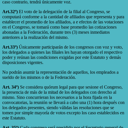
caso contrario, tendrá únicamente voz.
Art.32º)
El voto de la delegación de la filial al Congreso, se
computará conforme a la cantidad de afiliados que representa y para
establecer el promedio de los afiliados, a e efectos de las votaciones
en el Congreso, se tomará como base promedio las cotizaciones
abonadas a la Federación, durante tres (3) meses inmediatos
anteriores a la realización del mismo.
Art.33º)
Únicamente participarán de los congresos con voz y voto,
los delegados a quienes las filiales les hayan otorgado el respectivo
poder y reúnan las condiciones exigidas por este Estatuto y demás
disposiciones vigentes.
No podrán asumir la representación de aquellos, los empleados a
sueldo de los mismos o de la Federación.
Art. 34º)
Se considera quórum legal para que sesione el Congreso,
la presencia de más de la mitad de los delegados con derecho al
mismo. Sino concurrieran los necesarios a la hora fijada en la
convocatorias, la reunión se llevará a cabo una (1) hora después con
los delegados presentes, siendo válidas las resoluciones que se
tomen por simple mayoría de votos excepto los caso establecidos en
este Estatuto.
Art. 35º)
Cada congreso será presidido por el Secretario general de