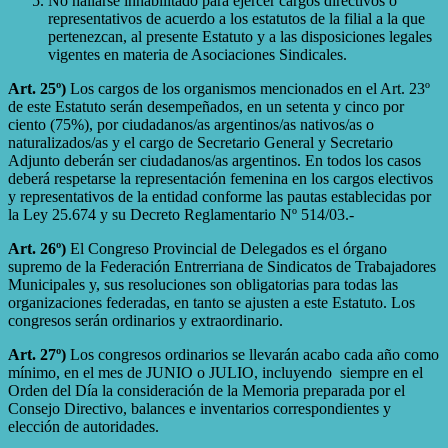
No hallarse inhabilitado para ejercer cargos directivos o
representativos de acuerdo a los estatutos de la filial a la que
pertenezcan, al presente Estatuto y a las disposiciones legales
vigentes en materia de Asociaciones Sindicales.
Art. 25º)
Los cargos de los organismos mencionados en el Art. 23º
de este Estatuto serán desempeñados, en un setenta y cinco por
ciento (75%), por ciudadanos/as argentinos/as nativos/as o
naturalizados/as y el cargo de Secretario General y Secretario
Adjunto deberán ser ciudadanos/as argentinos. En todos los casos
deberá respetarse la representación femenina en los cargos electivos
y representativos de la entidad conforme las pautas establecidas por
la Ley 25.674 y su Decreto Reglamentario Nº 514/03.-
Art. 26º)
El Congreso Provincial de Delegados es el órgano
supremo de la Federación Entrerriana de Sindicatos de Trabajadores
Municipales y, sus resoluciones son obligatorias para todas las
organizaciones federadas, en tanto se ajusten a este Estatuto. Los
congresos serán ordinarios y extraordinario.
Art. 27º)
Los congresos ordinarios se llevarán acabo cada año como
mínimo, en el mes de JUNIO o JULIO, incluyendo siempre en el
Orden del Día la consideración de la Memoria preparada por el
Consejo Directivo, balances e inventarios correspondientes y
elección de autoridades.