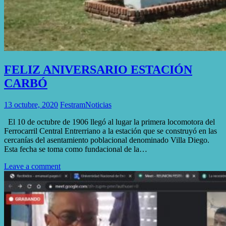
FELIZ ANIVERSARIO ESTACIÓN
CARBÓ
13 octubre, 2020
Festram
Noticias
El 10 de octubre de 1906 llegó al lugar la primera locomotora del
Ferrocarril Central Entrerriano a la estación que se construyó en las
cercanías del asentamiento poblacional denominado Villa Diego.
Esta fecha se toma como fundacional de la…
Leave a comment