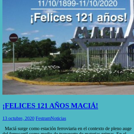
¡FELICES 121 AÑOS MACIÁ!
13 octubre, 2020
Festram
Noticias
Maciá surge como estación ferroviaria en el contexto de pleno auge
del ferrocarril como medio de transporte de materias primas. En el