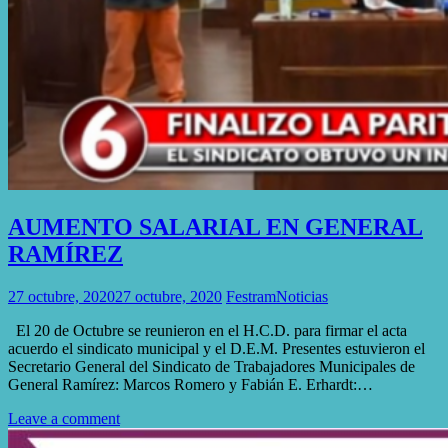
AUMENTO SALARIAL EN GENERAL
RAMÍREZ
27 octubre, 2020
27 octubre, 2020
Festram
Noticias
El 20 de Octubre se reunieron en el H.C.D. para firmar el acta
acuerdo el sindicato municipal y el D.E.M. Presentes estuvieron el
Secretario General del Sindicato de Trabajadores Municipales de
General Ramírez: Marcos Romero y Fabián E. Erhardt:…
Leave a comment