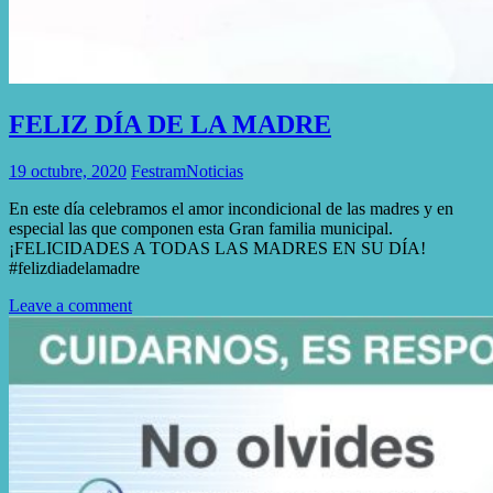
FELIZ DÍA DE LA MADRE
19 octubre, 2020
Festram
Noticias
En este día celebramos el amor incondicional de las madres y en
especial las que componen esta Gran familia municipal.
¡FELICIDADES A TODAS LAS MADRES EN SU DÍA!
#felizdiadelamadre
Leave a comment