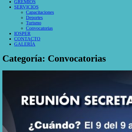
GREMIOS
SERVICIOS
Capacitaciones
Deportes
Turismo
Convocatorias
IOSPER
CONTACTO
GALERÍA
Categoría:
Convocatorias