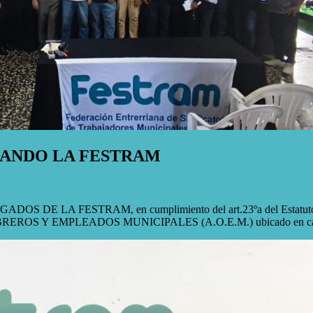
RANDO LA FESTRAM
LA FESTRAM, en cumplimiento del art.23ºa del Estatuto Federati
 OBREROS Y EMPLEADOS MUNICIPALES (A.O.E.M.) ubicado en calle 