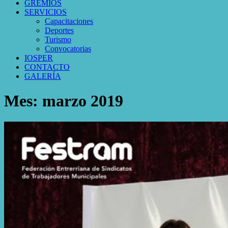
GREMIOS
SERVICIOS
Capacitaciones
Deportes
Turismo
Convocatorias
IOSPER
CONTACTO
GALERÍA
Mes:
marzo 2019