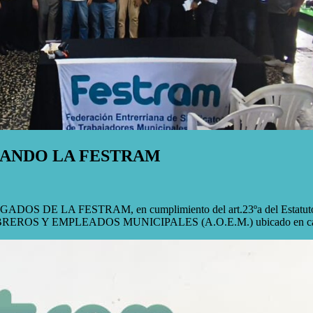
RANDO LA FESTRAM
LA FESTRAM, en cumplimiento del art.23ºa del Estatuto Federati
 OBREROS Y EMPLEADOS MUNICIPALES (A.O.E.M.) ubicado en calle 