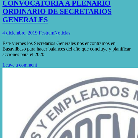
CONVOCATORIA A PLENARIO
ORDINARIO DE SECRETARIOS
GENERALES
4 diciembre, 2019
Festram
Noticias
Este viernes los Secretarios Generales nos encontramos en
Basavilbaso para hacer balances del año que concluye y planificar
acciones para el 2020.
Leave a comment