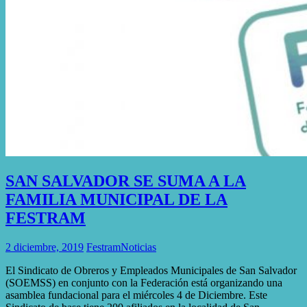
SAN SALVADOR SE SUMA A LA
FAMILIA MUNICIPAL DE LA
FESTRAM
2 diciembre, 2019
Festram
Noticias
El Sindicato de Obreros y Empleados Municipales de San Salvador
(SOEMSS) en conjunto con la Federación está organizando una
asamblea fundacional para el miércoles 4 de Diciembre. Este